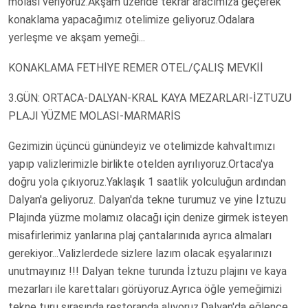
molası veriyoruz.Akşam üzeride tekrar aracımıza geçerek
konaklama yapacağımız otelimize geliyoruz.Odalara
yerleşme ve akşam yemeği...
KONAKLAMA FETHİYE REMER OTEL/ÇALIŞ MEVKİİ
3.GÜN: ORTACA-DALYAN-KRAL KAYA MEZARLARI-İZTUZU
PLAJI YÜZME MOLASI-MARMARİS
Gezimizin üçüncü günündeyiz ve otelimizde kahvaltımızı
yapıp valizlerimizle birlikte otelden ayrılıyoruz.Ortaca'ya
doğru yola çıkıyoruz.Yaklaşık 1 saatlik yolculuğun ardından
Dalyan'a geliyoruz. Dalyan'da tekne turumuz ve yine İztuzu
Plajında yüzme molamız olacağı için denize girmek isteyen
misafirlerimiz yanlarına plaj çantalarınıda ayrıca almaları
gerekiyor...Valizlerdede sizlere lazım olacak eşyalarınızı
unutmayınız !!! Dalyan tekne turunda İztuzu plajını ve kaya
mezarları ile karettaları görüyoruz.Ayrıca öğle yemeğimizi
tekne turu sırasında restoranda alıyoruz.Dalyan'da eğlence