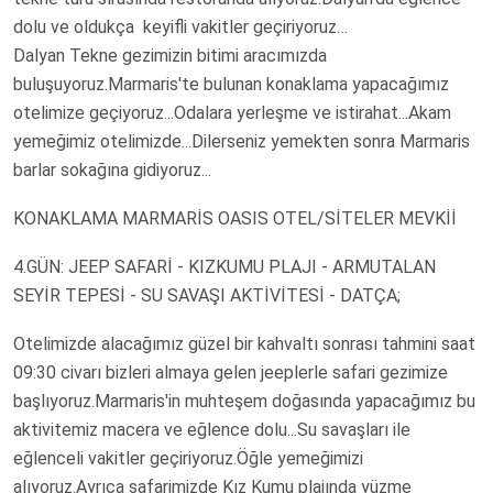
dolu ve oldukça keyifli vakitler geçiriyoruz…
Dalyan Tekne gezimizin bitimi aracımızda
buluşuyoruz.Marmaris'te bulunan konaklama yapacağımız
otelimize geçiyoruz...Odalara yerleşme ve istirahat...Akam
yemeğimiz otelimizde...Dilerseniz yemekten sonra Marmaris
barlar sokağına gidiyoruz...
KONAKLAMA MARMARİS OASIS OTEL/SİTELER MEVKİİ
4.GÜN: JEEP SAFARİ - KIZKUMU PLAJI - ARMUTALAN
SEYİR TEPESİ - SU SAVAŞI AKTİVİTESİ - DATÇA;
Otelimizde alacağımız güzel bir kahvaltı sonrası tahmini saat
09:30 civarı bizleri almaya gelen jeeplerle safari gezimize
başlıyoruz.Marmaris'in muhteşem doğasında yapacağımız bu
aktivitemiz macera ve eğlence dolu...Su savaşları ile
eğlenceli vakitler geçiriyoruz.Öğle yemeğimizi
alıyoruz.Ayrıca safarimizde Kız Kumu plajında yüzme