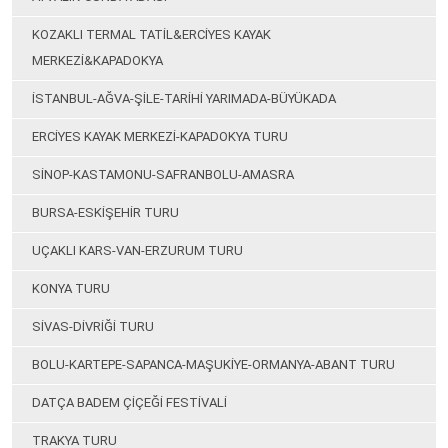
KOZAKLI TERMAL TATİL&ERCİYES KAYAK
MERKEZİ&KAPADOKYA
İSTANBUL-AĞVA-ŞİLE-TARİHİ YARIMADA-BÜYÜKADA
ERCİYES KAYAK MERKEZİ-KAPADOKYA TURU
SİNOP-KASTAMONU-SAFRANBOLU-AMASRA
BURSA-ESKİŞEHİR TURU
UÇAKLI KARS-VAN-ERZURUM TURU
KONYA TURU
SİVAS-DİVRİĞİ TURU
BOLU-KARTEPE-SAPANCA-MAŞUKİYE-ORMANYA-ABANT TURU
DATÇA BADEM ÇİÇEĞİ FESTİVALİ
TRAKYA TURU