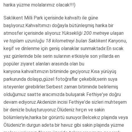
harika yüzme molalarımız olacak!!!)
Saklıkent Milli Park içerisinde kahvaltı ile güne
başlıyoruz.Kahvaltımızı doğayla bütünleşmiş harika bir
atmosfer içerisinde alıyoruz.
Yüksekliği 200 metreye ulaşan
ve toplam uzunluğu 18 kilometreyi bulan Saklıkent Kanyonu
,
keşif ve dinlenme için geniş olanaklar sunmaktadır.En sıcak
yaz günlerinde bile serin sularının etkisiyle son yıllarda en
popüler ziyaret alanları arasında olan bu
kanyona kahvaltımızın bitiminde geçiyoruz.Kısa yürüyüş
parkurunda dolaşıp,güzel fotoğraflar çekebilir,serin suya
isteyenler girebilirler.Serbest zaman bitiminde belirlemiş
olduğumuz saatte aracımızda buluşarak Fethiye'ye doğru
devam ediyoruz.Akdenizin incisi Fethiye'de sizleri muhteşem
bir denizle buluşturuyoruz.Ölüdeniz hırçın ve sakin
bölümleriyle,harika bir görüntü sunuyor.Belcekız plajında veya
Ölüdeniz'in durgun adeta bir havuz gibi sakin plajında yüzme