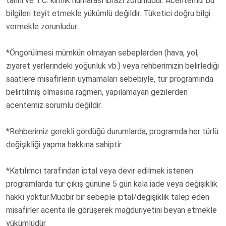
tarihi ve T.C. kimlik numarası ibrazı zorunludur. Acentemiz bu
bilgileri teyit etmekle yükümlü değildir. Tüketici doğru bilgi
vermekle zorunludur.
*Öngörülmesi mümkün olmayan sebeplerden (hava, yol,
ziyaret yerlerindeki yoğunluk vb.) veya rehberimizin belirlediği
saatlere misafirlerin uymamaları sebebiyle, tur programında
belirtilmiş olmasına rağmen, yapılamayan gezilerden
acentemiz sorumlu değildir.
*Rehberimiz gerekli gördüğü durumlarda; programda her türlü
değişikliği yapma hakkına sahiptir.
*Katılımcı tarafından iptal veya devir edilmek istenen
programlarda tur çıkış gününe 5 gün kala iade veya değişiklik
hakkı yoktur.Mücbir bir sebeple iptal/değişiklik talep eden
misafirler acenta ile görüşerek mağduriyetini beyan etmekle
yükümlüdür.