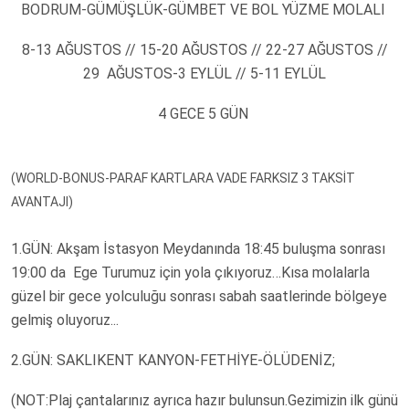
BODRUM-GÜMÜŞLÜK-GÜMBET VE BOL YÜZME MOLALI
8-13 AĞUSTOS // 15-20 AĞUSTOS // 22-27 AĞUSTOS //
29 AĞUSTOS-3 EYLÜL // 5-11 EYLÜL
4 GECE 5 GÜN
(WORLD-BONUS-PARAF KARTLARA VADE FARKSIZ 3 TAKSİT
AVANTAJI)
1.GÜN: Akşam İstasyon Meydanında 18:45 buluşma sonrası
19:00 da Ege Turumuz için yola çıkıyoruz…Kısa molalarla
güzel bir gece yolculuğu sonrası sabah saatlerinde bölgeye
gelmiş oluyoruz...
2.GÜN: SAKLIKENT KANYON-FETHİYE-ÖLÜDENİZ;
(NOT:Plaj çantalarınız ayrıca hazır bulunsun.Gezimizin ilk günü