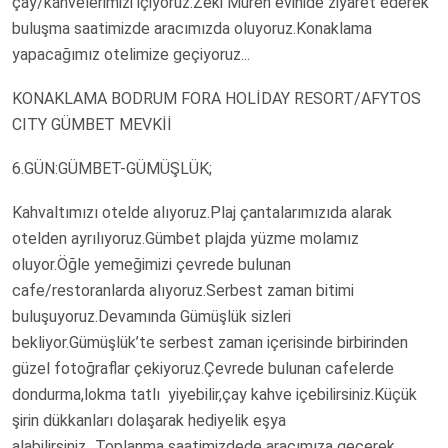
çay/kahvelerimizi içiyoruz.Zeki Müren evinide ziyaret ederek
buluşma saatimizde aracımızda oluyoruz.Konaklama
yapacağımız otelimize geçiyoruz...
KONAKLAMA BODRUM FORA HOLİDAY RESORT/AFYTOS
CITY GÜMBET MEVKİİ
6.GÜN:GÜMBET-GÜMÜŞLÜK;
Kahvaltımızı otelde alıyoruz.Plaj çantalarımızıda alarak
otelden ayrılıyoruz.Gümbet plajda yüzme molamız
oluyor.Öğle yemeğimizi çevrede bulunan
cafe/restoranlarda alıyoruz.Serbest zaman bitimi
buluşuyoruz.Devamında Gümüşlük sizleri
bekliyor.Gümüşlük’te serbest zaman içerisinde birbirinden
güzel fotoğraflar çekiyoruz.Çevrede bulunan cafelerde
dondurma,lokma tatlı yiyebilir,çay kahve içebilirsiniz.Küçük
şirin dükkanları dolaşarak hediyelik eşya
alabilirsiniz...Toplanma saatimizdede aracımıza geçerek