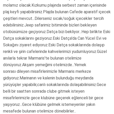
molamız olacak.Kızkumu plajında serbest zaman içerisinde
plaj keyfi yapabilirsiniz.Plajda bulunan Cafede aparatif içecek
çeşitleri mevcut...Dilerseniz sıcak/soğuk içecekler tercih
edebilirsiniz.Jeep safarimiz bitiminde bizleri bekleyen
otobüsümüze geçiyoruz.Datça bizi bekliyor...Hep birlikte Eski
Datça sokaklarını geziyoruz.Eski Datça'da Can Yücel Evi ve
Sokağını ziyaret ediyoruz.Eski Datça sokaklarında dolaşıp
renkli ve şirin cafelerinde kahvelerimizi yudumluyoruz.Güzel
anılarla tekrar Marmaris'te bulunan otelimize
dönüyoruz.Akşam yemeğimi otelimizde...Yemek
sonrası dileyen misafirlerimizle Marmaris merkeze
gidiyoruz.Marinanın ve kalenin bulunduğu meydanda
yürüyüşler yapabilir,canlı sokaklarında dolaşabilirisiniz.Gece
belli bir saatten sonrada clube gitmek isteyen
misafirlerimizle gece klubüne geçerek eğlenceli bir gece
yaşıyoruz...Gece klübüne gelmek istemeyenler yakın
mesafede bulunan otelimize dönebilirler...