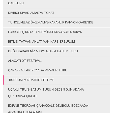
GAP TURU
DİVRİĞİ-SİVAS-AMASYA-TOKAT
TUNCELİ-ELAZIĞ-KEMALİYE-KARANLIK KANYON-DARENDE
HAKKARİ-ŞIRNAK-CİZRE-YÜKSEKOVA-VANADOKYA
BİTLİS-TATVAN-AHLAT-VAN-KARS-ERZURUM
DOĞU KARADENİZ & YAYLALAR & BATUM TURU
ALAÇATI OT FESTİVALİ
ÇANAKKALE-BOZCAADA -AYVALIK TURU
BODRUM-MARMARİS-FETHİYE
UÇAKLI TİFLİS-BATUM TURU 4 GECE 5 GÜN ADANA
ÇUKUROVA ÇIKIŞLI
EDİRNE-TEKİRDAĞ-ÇANAKKALE-GELİBOLU-BOZCAADA-
AYVALIK-CUNDA ADASI