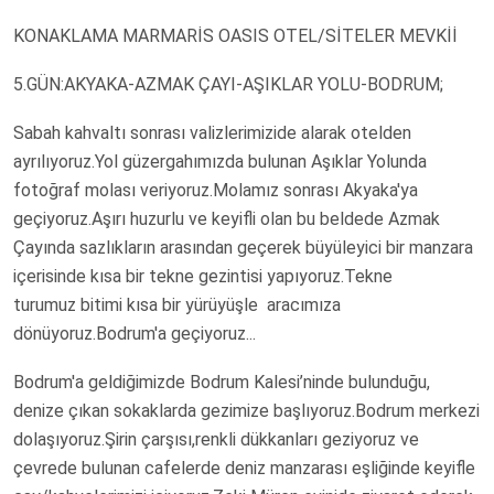
KONAKLAMA MARMARİS OASIS OTEL/SİTELER MEVKİİ
5.GÜN:AKYAKA-AZMAK ÇAYI-AŞIKLAR YOLU-BODRUM;
Sabah kahvaltı sonrası valizlerimizide alarak otelden
ayrılıyoruz.Yol güzergahımızda bulunan Aşıklar Yolunda
fotoğraf molası veriyoruz.Molamız sonrası Akyaka'ya
geçiyoruz.Aşırı huzurlu ve keyifli olan bu beldede Azmak
Çayında sazlıkların arasından geçerek büyüleyici bir manzara
içerisinde kısa bir tekne gezintisi yapıyoruz.Tekne
turumuz bitimi kısa bir yürüyüşle aracımıza
dönüyoruz.Bodrum'a geçiyoruz...
Bodrum'a geldiğimizde Bodrum Kalesi’ninde bulunduğu,
denize çıkan sokaklarda gezimize başlıyoruz.Bodrum merkezi
dolaşıyoruz.Şirin çarşısı,renkli dükkanları geziyoruz ve
çevrede bulunan cafelerde deniz manzarası eşliğinde keyifle