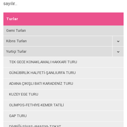
sayılır...
Turlar
Gemi Turları
Kıbrıs Turları
Yurtiçi Turlar
TEK GECE KONAKLAMALI HAKKARİ TURU
GÜNÜBİRLİK HALFETİ-ŞANLIURFA TURU
ADANA ÇIKIŞLI BATI KARADENİZ TURU
KUZEY EGE TURU
OLİMPOS-FETHİYE-KEMER TATİLİ
GAP TURU
DİVRİĞİ-SİVAS-AMASYA-TOKAT