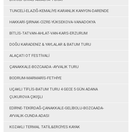
TUNCELİ-ELAZIĞ-KEMALİYE-KARANLIK KANYON-DARENDE
HAKKARİ-ŞIRNAK-CİZRE-YÜKSEKOVA-VANADOKYA
BİTLİS-TATVAN-AHLAT-VAN-KARS-ERZURUM
DOĞU KARADENİZ & YAYLALAR & BATUM TURU
ALAÇATI OT FESTİVALİ
ÇANAKKALE-BOZCAADA -AYVALIK TURU
BODRUM-MARMARİS-FETHİYE
UÇAKLI TİFLİS-BATUM TURU 4 GECE 5 GÜN ADANA
ÇUKUROVA ÇIKIŞLI
EDİRNE-TEKİRDAĞ-ÇANAKKALE-GELİBOLU-BOZCAADA-
AYVALIK-CUNDA ADASI
KOZAKLI TERMAL TATİL&ERCİYES KAYAK