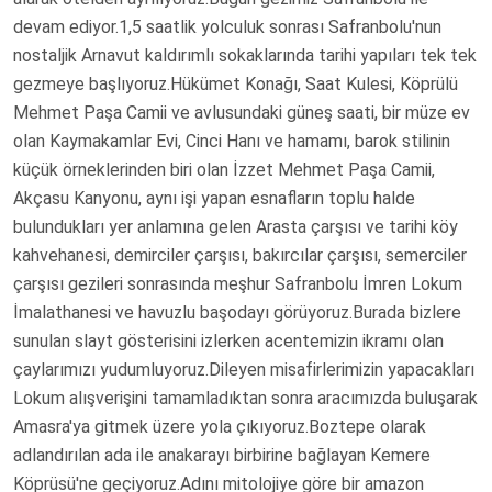
devam ediyor.1,5 saatlik yolculuk sonrası Safranbolu'nun
nostaljik Arnavut kaldırımlı sokaklarında tarihi yapıları tek tek
gezmeye başlıyoruz.Hükümet Konağı, Saat Kulesi, Köprülü
Mehmet Paşa Camii ve avlusundaki güneş saati, bir müze ev
olan Kaymakamlar Evi, Cinci Hanı ve hamamı, barok stilinin
küçük örneklerinden biri olan İzzet Mehmet Paşa Camii,
Akçasu Kanyonu, aynı işi yapan esnafların toplu halde
bulundukları yer anlamına gelen Arasta çarşısı ve tarihi köy
kahvehanesi, demirciler çarşısı, bakırcılar çarşısı, semerciler
çarşısı gezileri sonrasında meşhur Safranbolu İmren Lokum
İmalathanesi ve havuzlu başodayı görüyoruz.Burada bizlere
sunulan slayt gösterisini izlerken acentemizin ikramı olan
çaylarımızı yudumluyoruz.Dileyen misafirlerimizin yapacakları
Lokum alışverişini tamamladıktan sonra aracımızda buluşarak
Amasra'ya gitmek üzere yola çıkıyoruz.Boztepe olarak
adlandırılan ada ile anakarayı birbirine bağlayan Kemere
Köprüsü'ne geçiyoruz.Adını mitolojiye göre bir amazon