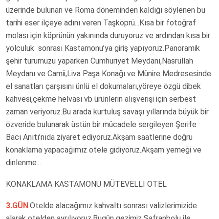
üzerinde bulunan ve Roma döneminden kaldığı söylenen bu
tarihi eser ilçeye adını veren Taşköprü...Kısa bir fotoğraf
molası için köprünün yakınında duruyoruz ve ardından kısa bir
yolculuk sonrası Kastamonu’ya giriş yapıyoruz.Panoramik
şehir turumuzu yaparken Cumhuriyet Meydanı,Nasrullah
Meydanı ve Camii,Liva Paşa Konağı ve Münire Medresesinde
el sanatları çarşısını ünlü el dokumaları,yöreye özgü dibek
kahvesi,çekme helvası vb ürünlerin alışverişi için serbest
zaman veriyoruz.Bu arada kurtuluş savaşı yıllarında büyük bir
özveride bulunarak üstün bir mücadele sergileyen Şerife
Bacı Anıtı’nıda ziyaret ediyoruz.Akşam saatlerine doğru
konaklama yapacağımız otele gidiyoruz.Akşam yemeği ve
dinlenme...
KONAKLAMA KASTAMONU MÜTEVELLİ OTEL
3.GÜN
:Otelde alacağımız kahvaltı sonrası valizlerimizide
alarak otelden ayrılıyoruz.Bugün gezimiz Safranbolu ile