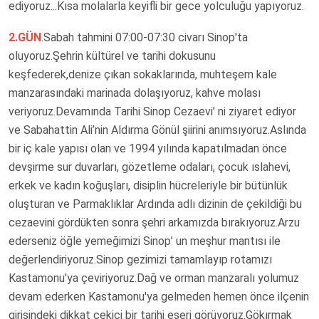
ediyoruz...Kısa molalarla keyifli bir gece yolculuğu yapıyoruz.
2.GÜN
.Sabah tahmini 07:00-07:30 civarı Sinop'ta
oluyoruz.Şehrin kültürel ve tarihi dokusunu
keşfederek,denize çıkan sokaklarında, muhteşem kale
manzarasındaki marinada dolaşıyoruz, kahve molası
veriyoruz.Devamında Tarihi Sinop Cezaevi’ ni ziyaret ediyor
ve Sabahattin Ali’nin Aldırma Gönül şiirini anımsıyoruz.Aslında
bir iç kale yapısı olan ve 1994 yılında kapatılmadan önce
devşirme sur duvarları, gözetleme odaları, çocuk ıslahevi,
erkek ve kadın koğuşları, disiplin hücreleriyle bir bütünlük
oluşturan ve Parmaklıklar Ardında adlı dizinin de çekildiği bu
cezaevini gördükten sonra şehri arkamızda bırakıyoruz.Arzu
ederseniz öğle yemeğimizi Sinop’ un meşhur mantısı ile
değerlendiriyoruz.Sinop gezimizi tamamlayıp rotamızı
Kastamonu'ya çeviriyoruz.Dağ ve orman manzaralı yolumuz
devam ederken Kastamonu'ya gelmeden hemen önce ilçenin
girişindeki dikkat çekici bir tarihi eseri görüyoruz.Gökırmak