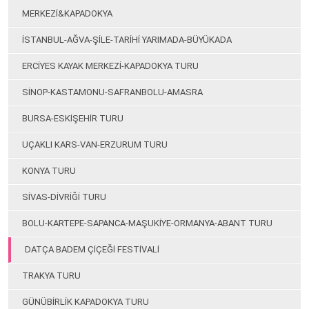
MERKEZİ&KAPADOKYA
İSTANBUL-AĞVA-ŞİLE-TARİHİ YARIMADA-BÜYÜKADA
ERCİYES KAYAK MERKEZİ-KAPADOKYA TURU
SİNOP-KASTAMONU-SAFRANBOLU-AMASRA
BURSA-ESKİŞEHİR TURU
UÇAKLI KARS-VAN-ERZURUM TURU
KONYA TURU
SİVAS-DİVRİĞİ TURU
BOLU-KARTEPE-SAPANCA-MAŞUKİYE-ORMANYA-ABANT TURU
DATÇA BADEM ÇİÇEĞİ FESTİVALİ
TRAKYA TURU
GÜNÜBİRLİK KAPADOKYA TURU