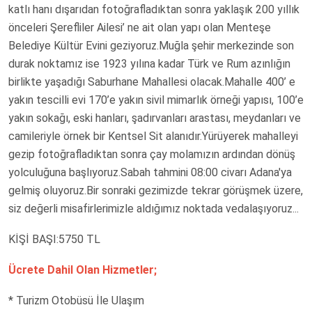
katlı hanı dışarıdan fotoğrafladıktan sonra yaklaşık 200 yıllık
önceleri Şerefliler Ailesi’ ne ait olan yapı olan Menteşe
Belediye Kültür Evini geziyoruz.Muğla şehir merkezinde son
durak noktamız ise 1923 yılına kadar Türk ve Rum azınlığın
birlikte yaşadığı Saburhane Mahallesi olacak.Mahalle 400’ e
yakın tescilli evi 170’e yakın sivil mimarlık örneği yapısı, 100’e
yakın sokağı, eski hanları, şadırvanları arastası, meydanları ve
camileriyle örnek bir Kentsel Sit alanıdır.Yürüyerek mahalleyi
gezip fotoğrafladıktan sonra çay molamızın ardından dönüş
yolculuğuna başlıyoruz.Sabah tahmini 08:00 civarı Adana'ya
gelmiş oluyoruz.Bir sonraki gezimizde tekrar görüşmek üzere,
siz değerli misafirlerimizle aldığımız noktada vedalaşıyoruz...
KİŞİ BAŞI:5750 TL
Ücrete Dahil Olan Hizmetler;
* Turizm Otobüsü İle Ulaşım