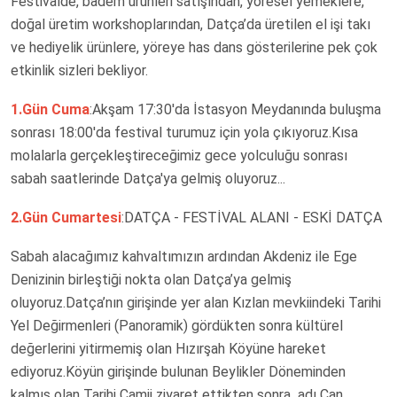
Festivalde, badem ürünleri satışından, yöresel yemeklere,
doğal üretim workshoplarından, Datça’da üretilen el işi takı
ve hediyelik ürünlere, yöreye has dans gösterilerine pek çok
etkinlik sizleri bekliyor.
1.Gün Cuma
:Akşam 17:30'da İstasyon Meydanında buluşma
sonrası 18:00'da festival turumuz için yola çıkıyoruz.Kısa
molalarla gerçekleştireceğimiz gece yolculuğu sonrası
sabah saatlerinde Datça'ya gelmiş oluyoruz...
2.Gün Cumartesi
:DATÇA - FESTİVAL ALANI - ESKİ DATÇA
Sabah alacağımız kahvaltımızın ardından Akdeniz ile Ege
Denizinin birleştiği nokta olan Datça’ya gelmiş
oluyoruz.Datça’nın girişinde yer alan Kızlan mevkiindeki Tarihi
Yel Değirmenleri (Panoramik) gördükten sonra kültürel
değerlerini yitirmemiş olan Hızırşah Köyüne hareket
ediyoruz.Köyün girişinde bulunan Beylikler Döneminden
kalmış olan Tarihi Camii ziyaret ettikten sonra adı Can