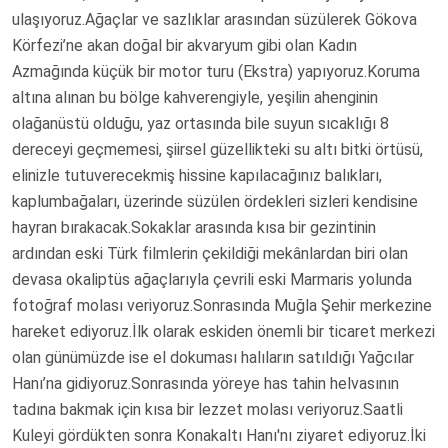
ulaşıyoruz.Ağaçlar ve sazlıklar arasından süzülerek Gökova
Körfezi’ne akan doğal bir akvaryum gibi olan Kadın
Azmağında küçük bir motor turu (Ekstra) yapıyoruz.Koruma
altına alınan bu bölge kahverengiyle, yeşilin ahenginin
olağanüstü olduğu, yaz ortasında bile suyun sıcaklığı 8
dereceyi geçmemesi, şiirsel güzellikteki su altı bitki örtüsü,
elinizle tutuverecekmiş hissine kapılacağınız balıkları,
kaplumbağaları, üzerinde süzülen ördekleri sizleri kendisine
hayran bırakacak.Sokaklar arasında kısa bir gezintinin
ardından eski Türk filmlerin çekildiği mekânlardan biri olan
devasa okaliptüs ağaçlarıyla çevrili eski Marmaris yolunda
fotoğraf molası veriyoruz.Sonrasında Muğla Şehir merkezine
hareket ediyoruz.İlk olarak eskiden önemli bir ticaret merkezi
olan günümüzde ise el dokuması halıların satıldığı Yağcılar
Hanı’na gidiyoruz.Sonrasında yöreye has tahin helvasının
tadına bakmak için kısa bir lezzet molası veriyoruz.Saatli
Kuleyi gördükten sonra Konakaltı Hanı'nı ziyaret ediyoruz.İki