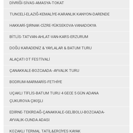
DİVRİĞİ-SİVAS-AMASYA-TOKAT
TUNCELİ-ELAZIĞ-KEMALİYE-KARANLIK KANYON-DARENDE
HAKKARİ-ŞIRNAK-CİZRE-YÜKSEKOVA-VANADOKYA
BİTLİS-TATVAN-AHLAT-VAN-KARS-ERZURUM
DOĞU KARADENİZ & YAYLALAR & BATUM TURU
ALAÇATI OT FESTİVALİ
ÇANAKKALE-BOZCAADA -AYVALIK TURU
BODRUM-MARMARİS-FETHİYE
UÇAKLI TİFLİS-BATUM TURU 4 GECE 5 GÜN ADANA
ÇUKUROVA ÇIKIŞLI
EDİRNE-TEKİRDAĞ-ÇANAKKALE-GELİBOLU-BOZCAADA-
AYVALIK-CUNDA ADASI
KOZAKLI TERMAL TATİL&ERCİYES KAYAK