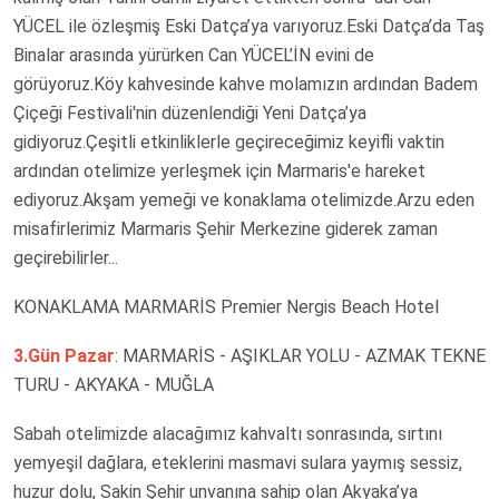
YÜCEL ile özleşmiş Eski Datça’ya varıyoruz.Eski Datça’da Taş
Binalar arasında yürürken Can YÜCEL’İN evini de
görüyoruz.Köy kahvesinde kahve molamızın ardından Badem
Çiçeği Festivali'nin düzenlendiği Yeni Datça’ya
gidiyoruz.Çeşitli etkinliklerle geçireceğimiz keyifli vaktin
ardından otelimize yerleşmek için Marmaris'e hareket
ediyoruz.Akşam yemeği ve konaklama otelimizde.Arzu eden
misafirlerimiz Marmaris Şehir Merkezine giderek zaman
geçirebilirler...
KONAKLAMA MARMARİS Premier Nergis Beach Hotel
3.Gün Pazar
: MARMARİS - AŞIKLAR YOLU - AZMAK TEKNE
TURU - AKYAKA - MUĞLA
Sabah otelimizde alacağımız kahvaltı sonrasında, sırtını
yemyeşil dağlara, eteklerini masmavi sulara yaymış sessiz,
huzur dolu, Sakin Şehir unvanına sahip olan Akyaka’ya